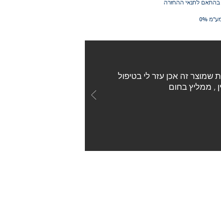
ע"מ 0%
רכשתי באתר טק 10 קליפס קונוס לאף נגד נחירות , שמחתי לראות שמוצר זה אכן עזר לי בטיפול
ן , ממליץ בחום