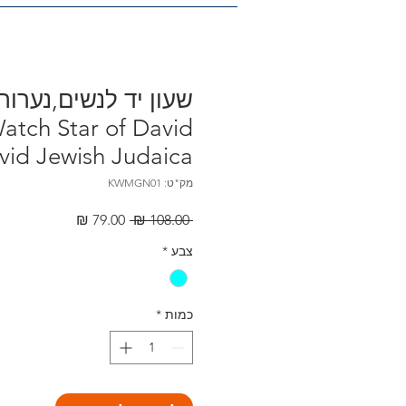
שעון יד לנשים,נערות 
tch Star of David
id Jewish Judaica
מק"ט: KWMGN01
מחיר
מחיר
 ‏108.00 ‏₪ 
רגיל
מבצע
צבע
*
כמות
*