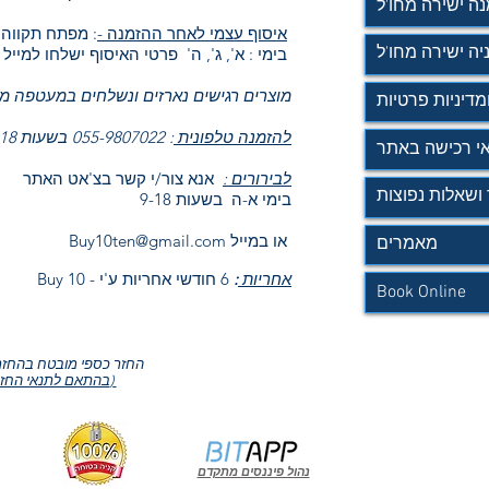
ה ישירה מחו'ל
: מפתח תקווה בתאום מראש
איסוף עצמי לאחר ההזמנה -
יה ישירה מחו'ל
בימי : א', ג', ה' פרטי האיסוף ישלחו למייל תוך יום עסקים
מוצרים רגישים נארזים ונשלחים במעטפה מ
מדיניות פרטיות
להזמנה טלפונית
: 055-9807022 בשעות 09-18
י רכישה באתר
לבירורים :
אנא צור/י קשר בצ'אט האתר
ושאלות נפוצות
בימי א-ה בשעות 9-18
או במייל
Buy10ten@gmail.com
מאמרים
אחריות
:
6 חודשי אחריות ע'י
Buy 10 -
Book Online
החזר כספי מובטח בהחזר
בהתאם לתנאי החזרה)
נהול פיננסים מתקדם