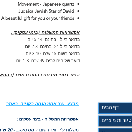
Movement - Japanese quartz
Judaica Jewish Star of David
A beautiful gift for you or your friends
אפשרויות המשלוח (בימי עסקים) :
בדואר רגיל -בחינם 5-14 יום
בדואר רגיל 24 -בחינם 2-8 יום
בדואר רשום-15 ש'ח 3-10 יום
דואר שליחים לבית-49 ש'ח 1-3 יום
החזר כספי מובטח בהחזרת מוצר (
בהתאם
מבצע - 3% אחוז הנחה בקנייה באתר
דף הבית
: אפשרויות המשלוח - בימי עסקים
טגוריות מוצרים
משלוח ע'י דואר רשום
+
מס מעקב -
20
ש'ח