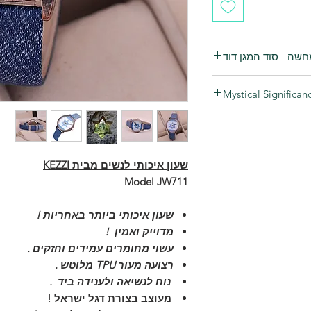
שה - סוד המגן דוד
 הדגמה - מגן דוד הסוד
Mystical Significan
What Is the Mystical S
שעון איכותי לנשים מבית KEZZI
Model JW711
שעון איכותי ביותר באחריות !
מדוייק ואמין !
עשוי מחומרים עמידים וחזקים .
רצועה מעור TPU מלוטש .
נוח לנשיאה ולענידה ביד .
מעוצב בצורת דגל ישראל !