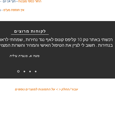
תוך 14 יום - בהתאם לתנאי ההחזרה
החזר כספי מובטח
-
אין תוספת מע"מ
- מ
לקוחות מרוצים
בנחירות . חשוב לי לציין את הטיפול האישי והמהיר והשרות המצויי
משה א. מנצרת עילית
עבור /החלק < > על התמונות למוצרים נוספים