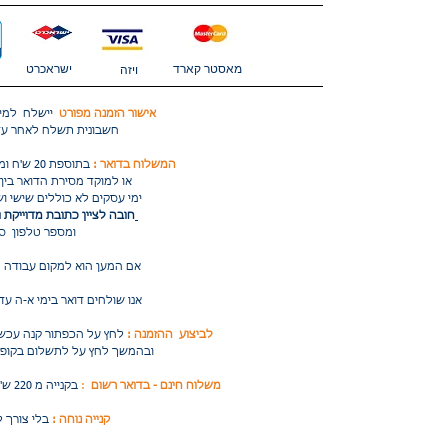
מאסטר קארד
ישראכרט
ויזה
אישור הזמנה מפורט
יישלח למיי
חשבונית תשלח לאחר עד 3 ימי עסק
בתוספת 20 ש'ח ומגיע לתיבת הדואר שבביתך
המשלוח בדואר :
או למוקד מסירת הדואר בין 3 ל 10 ימי עסקים
ימי עסקים לא כוללים שישי ושבת ערבי חג וחגים
חובה לציין כתובת מדוייקת ו
ומספר טלפון סלולרי
אם המען הוא למקום עבודה 
אנו שולחים דואר בימי א-ה עד השעה 11 בבוקר
לחץ על הכפתור קנה עכשיו ובהמשך על צפייה בסל הקניות
לביצוע ההזמנה :
ובהמשך לחץ על לתשלום בקופה והשלם את ההזמנה
בקנייה מ 220 ש"ח נא להזין את קוד ההטבה : מח10
משלוח חינם - בדואר רשום
:
קנייה נוחה :
בלי צורך 